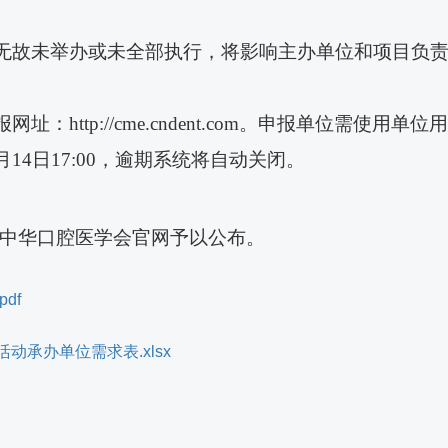
如无故未举办或未全部执行，将影响主办单位和项目负
报网址：
http://cme.cndent.com
。申报单位需使用单位用
月14日1
7
:0
0
，逾期系统将自动关闭。
在中华口腔医学会官网予以公布。
df
承办单位需求表.xlsx